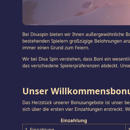
Bei Divaspin bieten wir Ihnen außergewöhnliche Bon
bestehenden Spielern großzügige Belohnungen anz
immer einen Grund zum Feiern.
Wir bei Diva Spin verstehen, dass Boni ein wesentl
das verschiedene Spielerpräferenzen abdeckt. Uns
Unser Willkommensbonu
Das Herzstück unserer Bonusangebote ist unser be
sich über die ersten vier Einzahlungen erstreckt. 
Einzahlung
1. Einzahlung