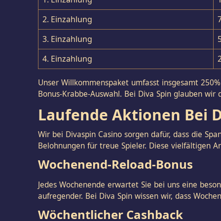
2. Einzahlung
3. Einzahlung
4. Einzahlung
Unser Willkommenspaket umfasst insgesamt 250% Bon
Bonus-Krabbe-Auswahl. Bei Diva Spin glauben wir d
Laufende Aktionen Bei D
Wir bei Divaspin Casino sorgen dafür, dass die S
Belohnungen für treue Spieler. Diese vielfältigen 
Wochenend-Reload-Bonus
Jedes Wochenende erwartet Sie bei uns eine beso
aufregender. Bei Diva Spin wissen wir, dass Wochen
Wöchentlicher Cashback