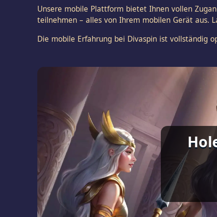
Unsere mobile Plattform bietet Ihnen vollen Zugan
teilnehmen – alles von Ihrem mobilen Gerät aus. 
Die mobile Erfahrung bei Divaspin ist vollständig o
Hol