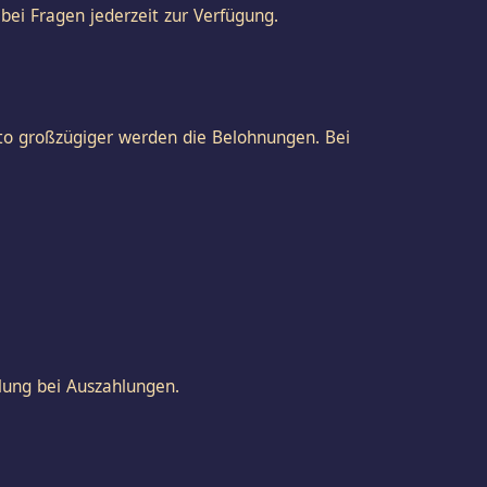
 bei Fragen jederzeit zur Verfügung.
desto großzügiger werden die Belohnungen. Bei
lung bei Auszahlungen.