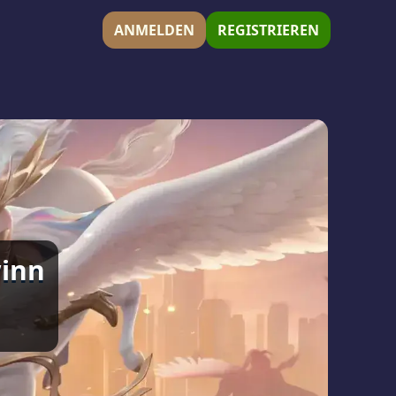
ANMELDEN
REGISTRIEREN
winn