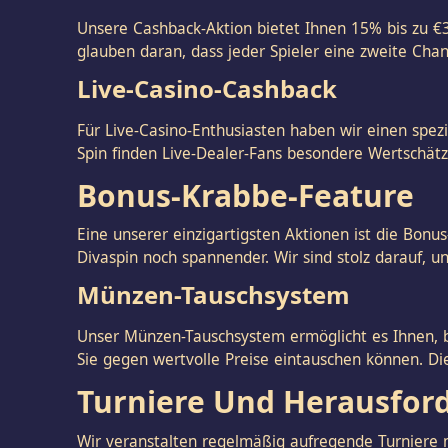
Unsere Cashback-Aktion bietet Ihnen 15% bis zu €3
glauben daran, dass jeder Spieler eine zweite Chan
Live-Casino-Cashback
Für Live-Casino-Enthusiasten haben wir einen spezi
Spin finden Live-Dealer-Fans besondere Wertschät
Bonus-Krabbe-Feature
Eine unserer einzigartigsten Aktionen ist die Bon
Divaspin noch spannender. Wir sind stolz darauf, u
Münzen-Tauschsystem
Unser Münzen-Tauschsystem ermöglicht es Ihnen, b
Sie gegen wertvolle Preise eintauschen können. Die
Turniere Und Herausfor
Wir veranstalten regelmäßig aufregende Turniere 