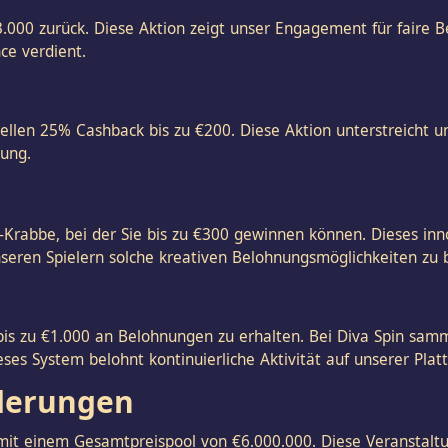
.000 zurück. Diese Aktion zeigt unser Engagement für faire Be
ce verdient.
ellen 25% Cashback bis zu €200. Diese Aktion unterstreicht u
zung.
us-Krabbe, bei der Sie bis zu €300 gewinnen können. Dieses in
nseren Spielern solche kreativen Belohnungsmöglichkeiten zu 
is zu €1.000 an Belohnungen zu erhalten. Bei Diva Spin samm
ses System belohnt kontinuierliche Aktivität auf unserer Plat
derungen
mit einem Gesamtpreispool von €6.000.000. Diese Veranstalt